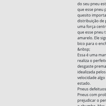
do seu pneu está
que esse pneu pa
quesito importa
distribuição de
uma força centr
que esse pneu t
amarelo. Ele si
bico para o en
&nbsp;
Essa é uma man
realiza o perfe
desgaste premat
idealizada pelo
velocidade algo
estado.
Pneus defeituo
Pneus com probl
prejudicar o p
o chumbo. Mas p