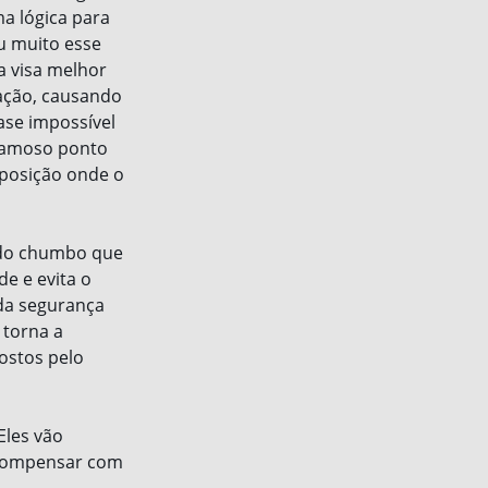
ma lógica para
eu muito esse
a visa melhor
tação, causando
ase impossível
 famoso ponto
a posição onde o
 do chumbo que
de e evita o
da segurança
 torna a
ostos pelo
Eles vão
 compensar com