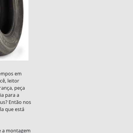
 tempos em
ê, leitor
rança, peça
a para a
eus? Então nos
la que está
 se a montagem