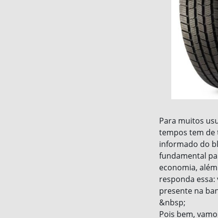
Para muitos usu
tempos tem de tr
informado do b
fundamental pa
economia, além 
responda essa: 
presente na ban
&nbsp;
Pois bem, vamos