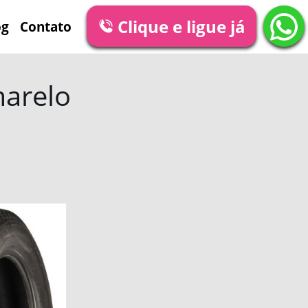
Clique e ligue já
og
Contato
marelo