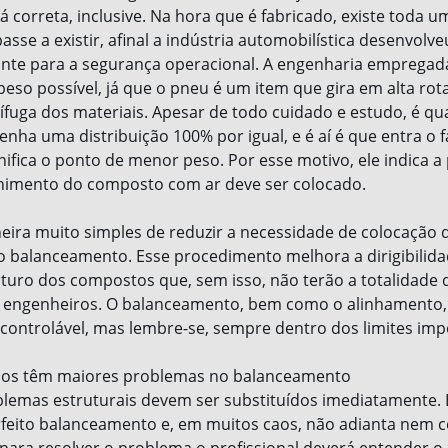
 correta, inclusive. Na hora que é fabricado, existe toda u
sse a existir, afinal a indústria automobilística desenvolv
nte para a segurança operacional. A engenharia empregad
 peso possível, já que o pneu é um item que gira em alta ro
ífuga dos materiais. Apesar de todo cuidado e estudo, é qu
enha uma distribuição 100% por igual, e é aí é que entra o
gnifica o ponto de menor peso. Por esse motivo, ele indica 
chimento do composto com ar deve ser colocado.
eira muito simples de reduzir a necessidade de colocação
ito balanceamento. Esse procedimento melhora a dirigibilida
uro dos compostos que, sem isso, não terão a totalidade 
s engenheiros. O balanceamento, bem como o alinhamento,
 controlável, mas lembre-se, sempre dentro dos limites imp
sos têm maiores problemas no balanceamento
emas estruturais devem ser substituídos imediatamente. 
erfeito balanceamento e, em muitos caos, não adianta nem
ara resolver o problema o profissional deverá entender o