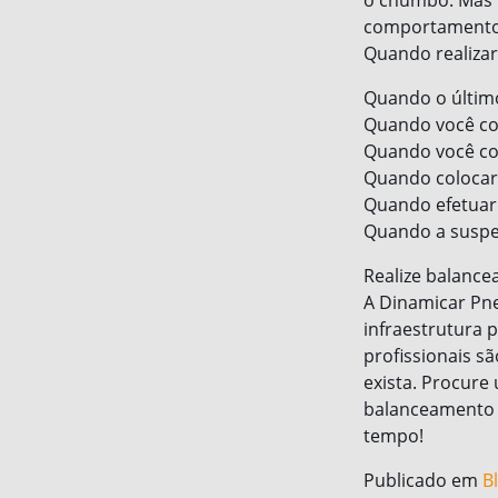
comportamento e
Quando realiza
Quando o último
Quando você co
Quando você co
Quando colocar
Quando efetuar 
Quando a suspen
Realize balanc
A Dinamicar Pne
infraestrutura 
profissionais s
exista. Procure
balanceamento c
tempo!
Publicado em
B