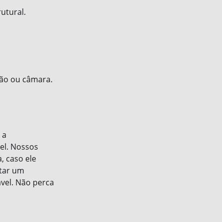
utural.
ão ou câmara.
 a
vel. Nossos
, caso ele
utar um
vel. Não perca