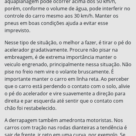
aquaplanagem pode ocorrer acima dos 50 km/h,
porém, conforme o volume de água, pode interferir no
controle do carro mesmo aos 30 km/h. Manter os
pneus em boas condições ajuda a evitar esse
imprevisto.
Nesse tipo de situãção, o melhor a fazer, é tirar o pé do
acelerador gradativamente. Procure não pisar na
embreagem, é de extrema importância manter o
veiculo engrenado, principalmente nessa situação. Não
pise no freio nem vire o volante bruscamente. É
importante manter o carro em linha reta. Ao perceber
que o carro está perdendo o contato com o solo, alivie
o pé do acelerador e vire suavemente a direção para
direita e par esquerda até sentir que o contato com
chão foi restabelecido.
A derrapagem também amedronta motoristas. Nos
carros com tração nas rodas dianteiras a tendência é
sair de frente, ir reto em uma curva, por exemplo. Se