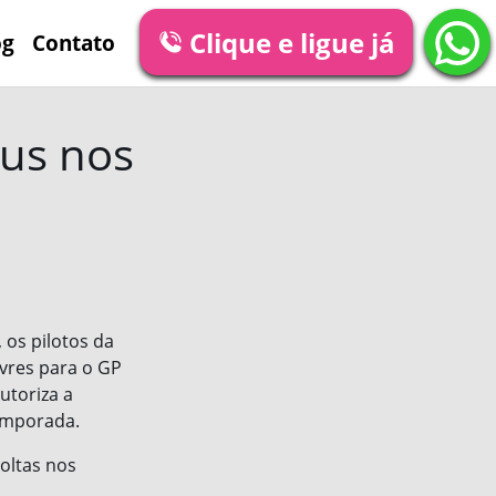
Clique e ligue já
og
Contato
eus nos
 os pilotos da
ivres para o GP
utoriza a
emporada.
oltas nos