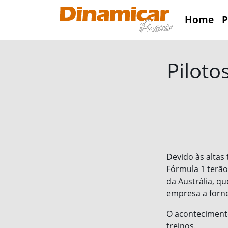
Home
P
Piloto
Devido às altas
Fórmula 1 terão
da Austrália, q
empresa a forn
O acontecimento
treinos.