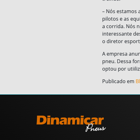
– Nós estamos 
pilotos e as eq
a corrida. Nós 
interessante de
o diretor esport
A empresa anunc
pneu. Dessa for
optou por utiil
Publicado em
B