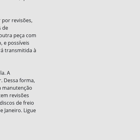
 por revisões,
s de
 outra peça com
, e possíveis
rá transmitida à
la. A
r. Dessa forma,
 a manutenção
tem revisões
discos de freio
e Janeiro. Ligue