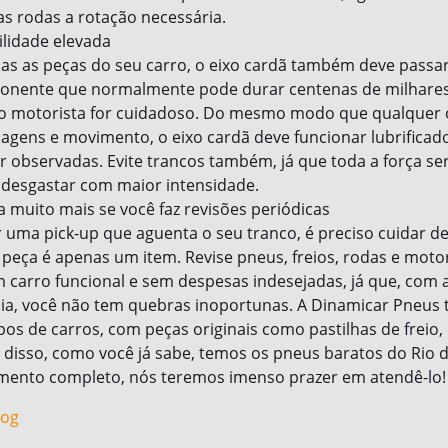
as rodas a rotação necessária.
lidade elevada
s as peças do seu carro, o eixo cardã também deve passar
nente que normalmente pode durar centenas de milhare
 o motorista for cuidadoso. Do mesmo modo que qualquer
agens e movimento, o eixo cardã deve funcionar lubrificado
r observadas. Evite trancos também, já que toda a força se
e desgastar com maior intensidade.
a muito mais se você faz revisões periódicas
r uma pick-up que aguenta o seu tranco, é preciso cuidar de
eça é apenas um item. Revise pneus, freios, rodas e moto
 carro funcional e sem despesas indesejadas, já que, com
ia, você não tem quebras inoportunas. A Dinamicar Pneus 
pos de carros, com peças originais como pastilhas de freio, 
m disso, como você já sabe, temos os pneus baratos do Rio d
mento completo, nós teremos imenso prazer em atendê-lo!
log