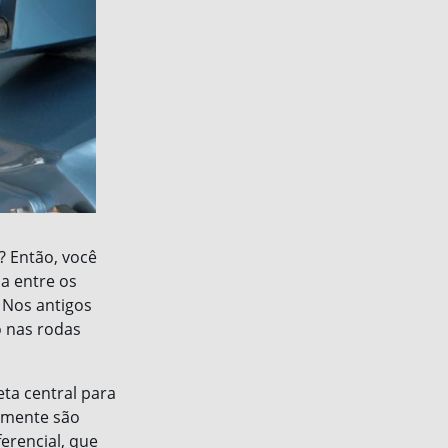
? Então, você
a entre os
 Nos antigos
o nas rodas
ta central para
almente são
erencial, que