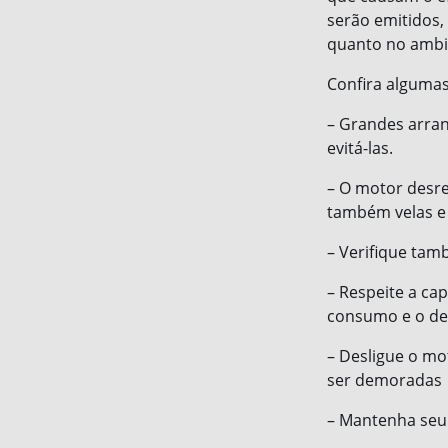
serão emitidos
quanto no ambi
Confira alguma
– Grandes arran
evitá-las.
– O motor desre
também velas e f
– Verifique tamb
– Respeite a ca
consumo e o de
– Desligue o m
ser demoradas
– Mantenha seu