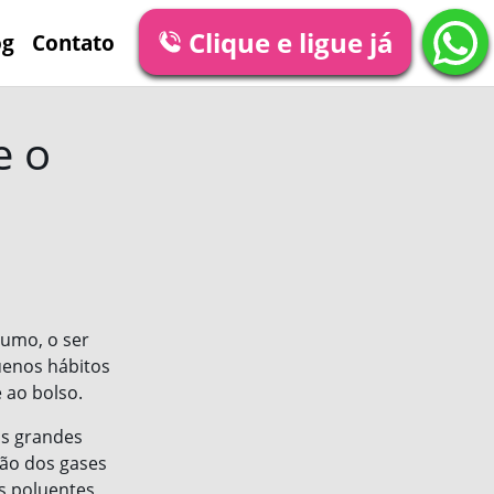
Clique e ligue já
og
Contato
e o
umo, o ser
enos hábitos
 ao bolso.
os grandes
são dos gases
s poluentes