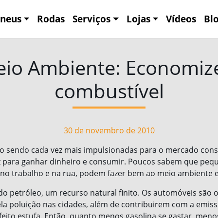
neus
Rodas
Serviços
Lojas
Vídeos
Bl
io Ambiente: Economiz
combustível
30 de novembro de 2010
ão sendo cada vez mais impulsionadas para o mercado cons
para ganhar dinheiro e consumir. Poucos sabem que pequ
 no trabalho e na rua, podem fazer bem ao meio ambiente e
do petróleo, um recurso natural finito. Os automóveis são 
la poluição nas cidades, além de contribuirem com a emis
eito estufa. Então, quanto menos gasolina se gastar, meno