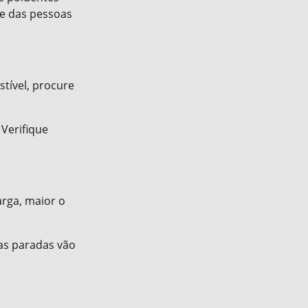
e das pessoas
tível, procure
Verifique
arga, maior o
as paradas vão