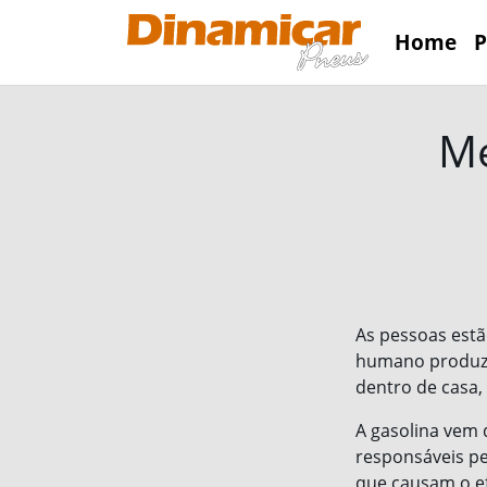
Home
P
Me
As pessoas est
humano produz 
dentro de casa,
A gasolina vem 
responsáveis pe
que causam o ef