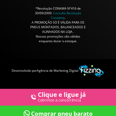
*Resolução CONAMA Nº416 de
30/09/2009.
Consulte Resolução
Completa
.
A PROMOÇÃO SÓ É VÁLIDA PARA OS
PNEUS MONTADOS, BALANCEADOS E
ALINHADOS NA LOJA .
Nossas promoções são válidas
enquanto durar o estoque.
Desenvolvido por
Agência de Marketing Digital
Clique e ligue já
Cobrimos a concorrência
Comprar pneu barato