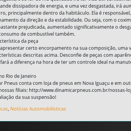
ande dissipadora de energia, e uma vez desgastada, irá au
rro, principalmente dentro da habitáculo. Ela é responsável
nhamento da direção e da estabilidade. Ou seja, com o coxim
 bastante prejudicada, aumentado significativamente o desg
consumo de combustível também.
cterística da peça
 apresentar certo encorpamento na sua composição, uma v
cterísticas descritas acima. Desconfie de peças com aparên
so fará a diferença na hora de ter um controle ideal na manu
no Rio de Janeiro
r Pneus conta com loja de pneus em Nova Iguaçu e em outr
ossas filiais: http://www.dinamicarpneus.com.br/nossas-loj
iação da sua suspensão!
icas
,
Notícias Automobilísticas