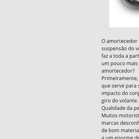
O amortecedor 
suspensão do ve
faz a toda a pa
um pouco mais s
amortecedor?
Primeiramente, 
que serve para 
impacto do conj
giro do volante.
Qualidade da pe
Muitos motoris
marcas desconh
de bom material
a um enorme desg