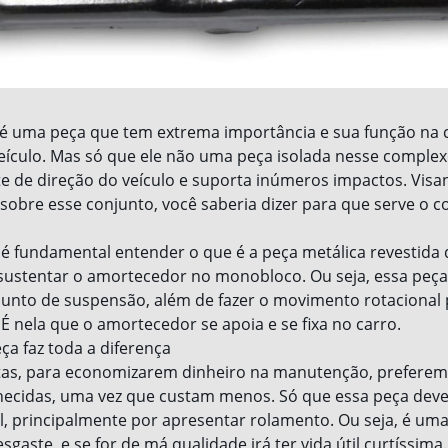
é uma peça que tem extrema importância e sua função na
ículo. Mas só que ele não uma peça isolada nesse comple
rte de direção do veículo e suporta inúmeros impactos. Vis
obre esse conjunto, você saberia dizer para que serve o c
é fundamental entender o que é a peça metálica revestida
sustentar o amortecedor no monobloco. Ou seja, essa peça
unto de suspensão, além de fazer o movimento rotacional
 É nela que o amortecedor se apoia e se fixa no carro.
ça faz toda a diferença
tas, para economizarem dinheiro na manutenção, preferem
ecidas, uma vez que custam menos. Só que essa peça deve 
, principalmente por apresentar rolamento. Ou seja, é uma
aste, e se for de má qualidade irá ter vida útil curtíssima.