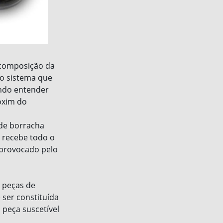
 composição da
xo sistema que
ando entender
oxim do
 de borracha
 recebe todo o
 provocado pelo
 peças de
ser constituída
 peça suscetível