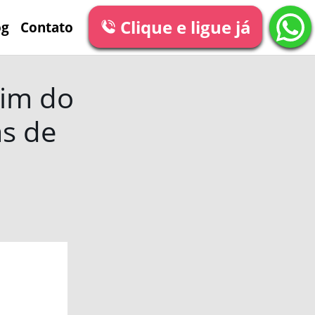
Clique e ligue já
og
Contato
xim do
as de