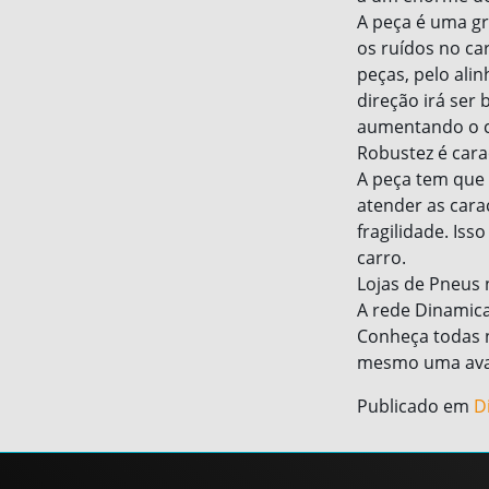
A peça é uma gr
os ruídos no ca
peças, pelo ali
direção irá ser
aumentando o 
Robustez é cara
A peça tem que
atender as cara
fragilidade. Is
carro.
Lojas de Pneus 
A rede Dinamica
Conheça todas n
mesmo uma aval
Publicado em
D