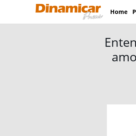
Home
P
Enten
amor