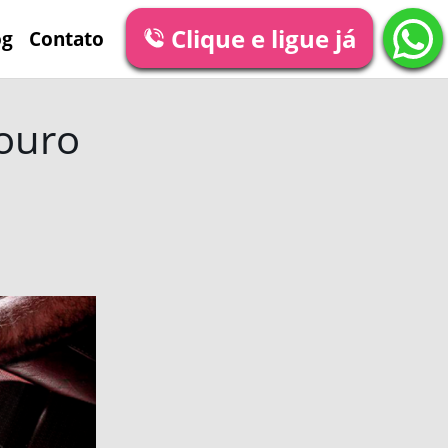
Clique e ligue já
og
Contato
couro