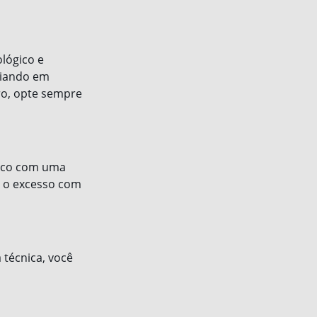
ológico e
ariando em
ro, opte sempre
anco com uma
e o excesso com
 técnica, você