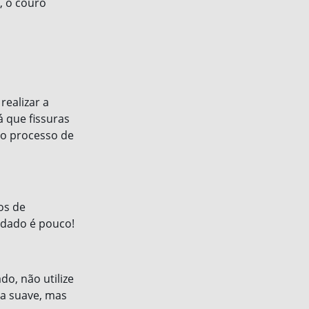
, o couro
realizar a
 que fissuras
 o processo de
os de
idado é pouco!
do, não utilize
ma suave, mas