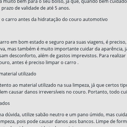
rá muito bem para o seu bolso, já que, quando bem cuidado
prazo de validade de até 5 anos.
r o carro antes da hidratação do couro automotivo
arro em bom estado e seguro para suas viagens, é preciso, 
iva, mas também é muito importante cuidar da aparência, já
am desconforto, além de gastos imprevistos. Para realizar
uro, antes é preciso limpar o carro .
aterial utilizado
ento ao material utilizado na sua limpeza, já que certos tip
em causar danos irreversíveis no couro. Portanto, todo cu
dados
 na dúvida, utilize sabão neutro e um pano úmido, mas cuida
limpeza, pois pode causar danos aos bancos. Limpe de for