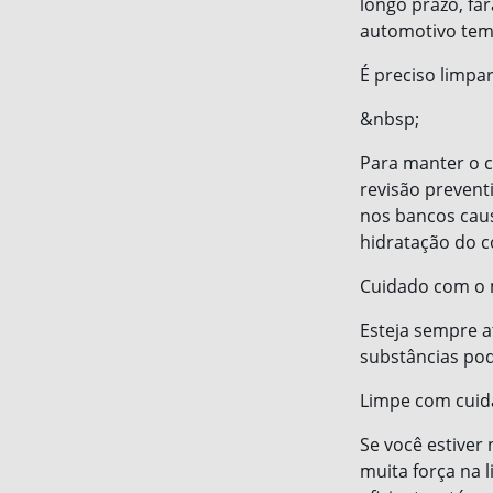
longo prazo, fa
automotivo tem 
É preciso limpa
&nbsp;
Para manter o c
revisão prevent
nos bancos caus
hidratação do co
Cuidado com o m
Esteja sempre at
substâncias pod
Limpe com cui
Se você estiver
muita força na 