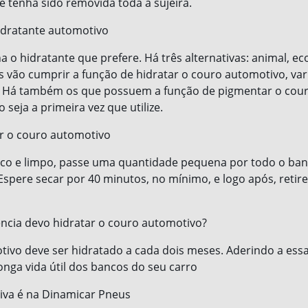
ue tenha sido removida toda a sujeira.
idratante automotivo
a o hidratante que prefere. Há três alternativas: animal, ec
rês vão cumprir a função de hidratar o couro automotivo, v
o. Há também os que possuem a função de pigmentar o cou
o seja a primeira vez que utilize.
r o couro automotivo
co e limpo, passe uma quantidade pequena por todo o b
Espere secar por 40 minutos, no mínimo, e logo após, retir
ncia devo hidratar o couro automotivo?
ivo deve ser hidratado a cada dois meses. Aderindo a essa
onga vida útil dos bancos do seu carro
iva é na Dinamicar Pneus