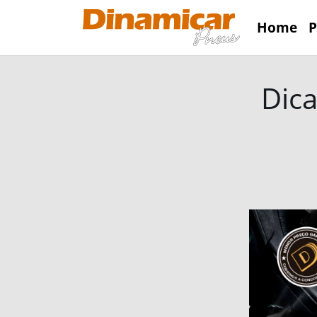
Home
P
Dica