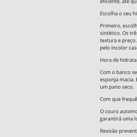
eficiente, até q
Escolha o seu h
Primeiro, escolh
sintético. Os t
textura e preç
pelo incolor cas
Hora de hidrata
Com o banco se
esponja macia. 
um pano seco.
Com que frequê
O couro automot
garantirá uma l
Revisão prevent