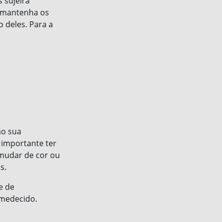
 sujeira
, mantenha os
 deles. Para a
ão sua
é importante ter
mudar de cor ou
s.
e de
umedecido.