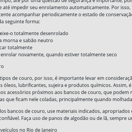
limpo, até por uma questão de segurança é importante, pois
 até impedir seu enrolamento automaticamente. Por isso
 tente acompanhar periodicamente o estado de conservação
da seguinte forma:
deixe-o totalmente desenrolado
a morna e sabão neutro
ecar totalmente
o enrolar novamente, quando estiver totalmente seco
ro
tipos de couro, por isso, é importante levar em consideraç
s óleos, lubrificantes, sujeira e produtos químicos. Assim, 
aos acessórios próximos aos bancos de couro, que podem 
as que ficam nele coladas, principalmente quando molhada
dos bancos de couro, use materiais indicados, apropriados 
nfiável. Faça uso de panos de algodão ou de lã, sempre 
eículos no Rio de Janeiro