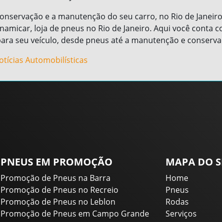
 conservação e a manutenção do seu carro, no Rio de Janeir
namicar, loja de pneus no Rio de Janeiro. Aqui você conta 
para seu veículo, desde pneus até a manutenção e conserva
otícias Automobilísticas
PNEUS EM PROMOÇÃO
MAPA DO S
Promoção de Pneus na Barra
Home
Promoção de Pneus no Recreio
Pneus
Promoção de Pneus no Leblon
Rodas
Promoção de Pneus em Campo Grande
Serviços