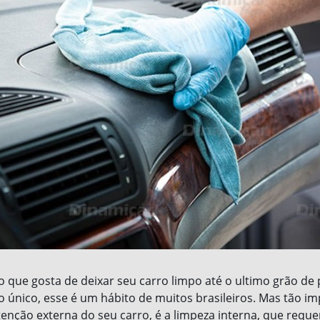
o que gosta de deixar seu carro limpo até o ultimo grão de 
o único, esse é um hábito de muitos brasileiros. Mas tão i
nção externa do seu carro, é a limpeza interna, que reque