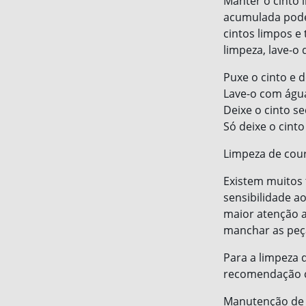
Manter o cinto 
acumulada pode
cintos limpos e
limpeza, lave-o 
Puxe o cinto e 
Lave-o com águ
Deixe o cinto s
Só deixe o cint
Limpeza de cou
Existem muitos 
sensibilidade ao
maior atenção 
manchar as peç
Para a limpeza 
recomendação co
Manutenção de v