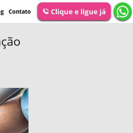
Clique e ligue já
og
Contato
ação