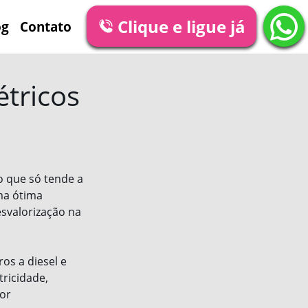
Clique e ligue já
og
Contato
étricos
o que só tende a
ma ótima
svalorização na
os a diesel e
ricidade,
ior