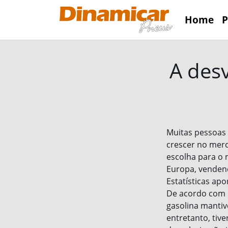
Home
P
A desv
Muitas pessoas 
crescer no merc
escolha para o 
Europa, venden
Estatísticas ap
De acordo com u
gasolina mantiv
entretanto, tiv