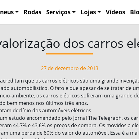
neus
Rodas
Serviços
Lojas
Vídeos
Bl
alorização dos carros el
27 de dezembro de 2013
acreditam que os carros elétricos são uma grande invençã
ado automobilístico. O fato é que apesar de se tratar de u
meio-ambiente, os carros elétricos sofreram uma grande de
do bem menos nos últimos três anos.
ontam declínio dos automóveis elétricos
m estudo encomendado pelo jornal The Telegraph, os carr
eram 44,7% e 43,6% os preços de compra. Os movidos a elet
eram uma perda de 80% do valor do automóvel. Essa é a ma