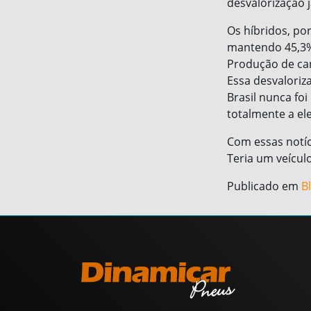
desvalorização 
Os híbridos, po
mantendo 45,3%
Produção de car
Essa desvaloriz
Brasil nunca fo
totalmente a el
Com essas notíc
Teria um veículo
Publicado em
B