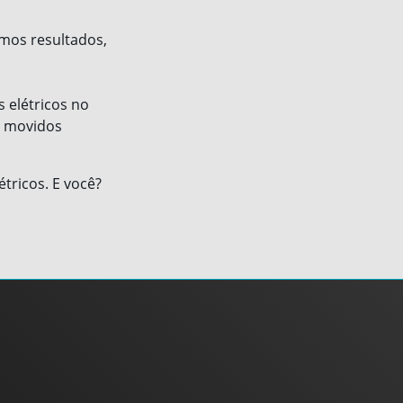
imos resultados,
 elétricos no
os movidos
tricos. E você?