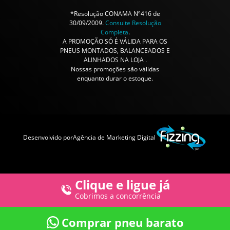
*Resolução CONAMA Nº416 de
30/09/2009.
Consulte Resolução
Completa
.
A PROMOÇÃO SÓ É VÁLIDA PARA OS
PNEUS MONTADOS, BALANCEADOS E
ALINHADOS NA LOJA .
Nossas promoções são válidas
enquanto durar o estoque.
Desenvolvido por
Agência de Marketing Digital
Clique e ligue já
Cobrimos a concorrência
Comprar pneu barato