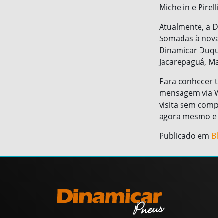
Michelin e Pirelli
Atualmente, a D
Somadas à nova 
Dinamicar Duque
Jacarepaguá, M
Para conhecer t
mensagem via W
visita sem compr
agora mesmo e 
Publicado em
B