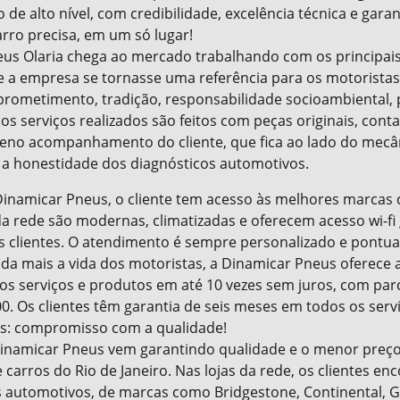
e alto nível, com credibilidade, excelência técnica e garan
rro precisa, em um só lugar!
us Olaria chega ao mercado trabalhando com os principais
 a empresa se tornasse uma referência para os motoristas
rometimento, tradição, responsabilidade socioambiental,
 os serviços realizados são feitos com peças originais, con
pleno acompanhamento do cliente, que fica ao lado do mecâni
 a honestidade dos diagnósticos automotivos.
Dinamicar Pneus, o cliente tem acesso às melhores marcas 
da rede são modernas, climatizadas e oferecem acesso wi-fi 
clientes. O atendimento é sempre personalizado e pontual
ainda mais a vida dos motoristas, a Dinamicar Pneus oferece
s serviços e produtos em até 10 vezes sem juros, com par
0. Os clientes têm garantia de seis meses em todos os serv
s: compromisso com a qualidade!
Dinamicar Pneus vem garantindo qualidade e o menor preço
 carros do Rio de Janeiro. Nas lojas da rede, os clientes e
 automotivos, de marcas como Bridgestone, Continental, 