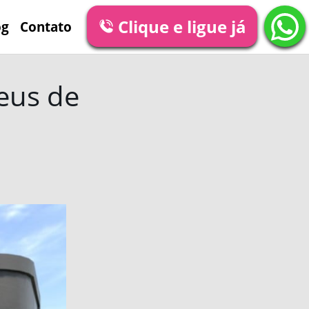
Clique e ligue já
og
Contato
eus de