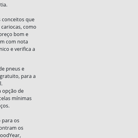
tia.
 conceitos que
 cariocas, como
 preço bom e
tam com nota
co e verifica a
de pneus e
gratuito, para a
.
 a opção de
celas mínimas
iços.
 para os
ncontram os
GoodYear,