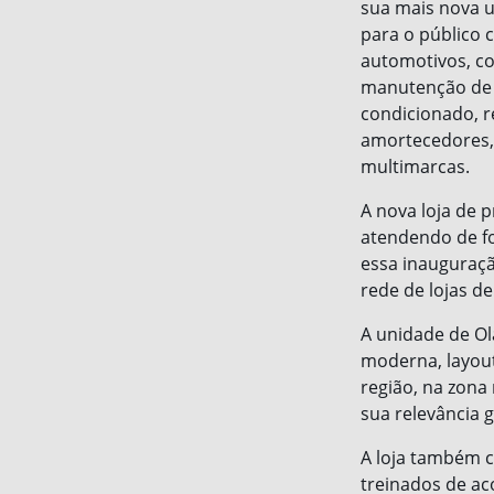
sua mais nova u
para o público 
automotivos, c
manutenção de r
condicionado, r
amortecedores, 
multimarcas.
A nova loja de p
atendendo de fo
essa inauguraçã
rede de lojas de
A unidade de Ol
moderna, layout
região, na zona 
sua relevância g
A loja também c
treinados de ac