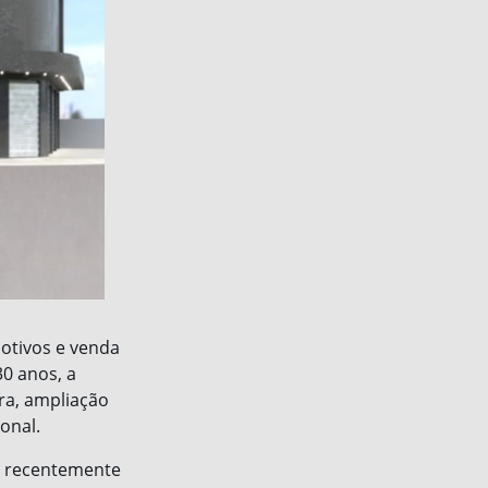
otivos e venda
0 anos, a
ra, ampliação
onal.
u recentemente