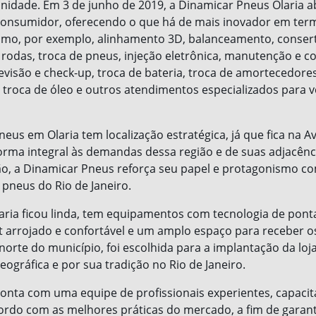
nidade. Em 3 de junho de 2019, a Dinamicar Pneus Olaria a
consumidor, oferecendo o que há de mais inovador em term
omo, por exemplo, alinhamento 3D, balanceamento, conser
odas, troca de pneus, injeção eletrônica, manutenção e co
evisão e check-up, troca de bateria, troca de amortecedores
troca de óleo e outros atendimentos especializados para v
neus em Olaria tem localização estratégica, já que fica na Av.
rma integral às demandas dessa região e de suas adjacênc
o, a Dinamicar Pneus reforça seu papel e protagonismo c
 pneus do Rio de Janeiro.
aria ficou linda, tem equipamentos com tecnologia de ponta
 arrojado e confortável e um amplo espaço para receber os 
norte do município, foi escolhida para a implantação da loj
eográfica e por sua tradição no Rio de Janeiro.
onta com uma equipe de profissionais experientes, capacit
ordo com as melhores práticas do mercado, a fim de garanti