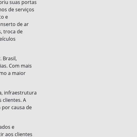
briu suas portas
os de serviços
to e
nserto de ar
, troca de
eículos
 Brasil,
ias. Com mais
omo a maior
, infraestrutura
clientes. A
a por causa de
ados e
r aos clientes