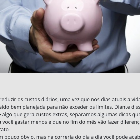
eduzir os custos diários, uma vez que nos dias atuais a vida
sido bem planejada para não exceder os limites. Diante dis
é algo que gera custos extras, separamos algumas dicas q
 você gastar menos e que no fim do mês vão fazer diferenç
rato
 pouco óbvio, mas na correria do dia a dia você pode ac