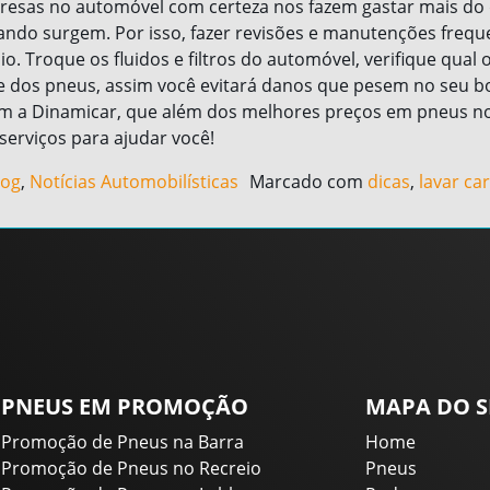
resas no automóvel com certeza nos fazem gastar mais do
ndo surgem. Por isso, fazer revisões e manutenções frequ
o. Troque os fluidos e filtros do automóvel, verifique qual 
e dos pneus, assim você evitará danos que pesem no seu bo
 a Dinamicar, que além dos melhores preços em pneus no 
serviços para ajudar você!
log
,
Notícias Automobilísticas
Marcado com
dicas
,
lavar ca
PNEUS EM PROMOÇÃO
MAPA DO S
Promoção de Pneus na Barra
Home
Promoção de Pneus no Recreio
Pneus