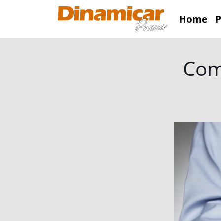
Home
P
Com