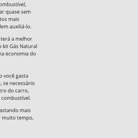
ombustível,
tar quase sem
stos mais
em auxiliá-lo.
 terá a melhor
 kit Gás Natural
 na economia do
to você gasta
, se necessário
tro do carro,
 combustível.
gastando mais
r muito tempo,