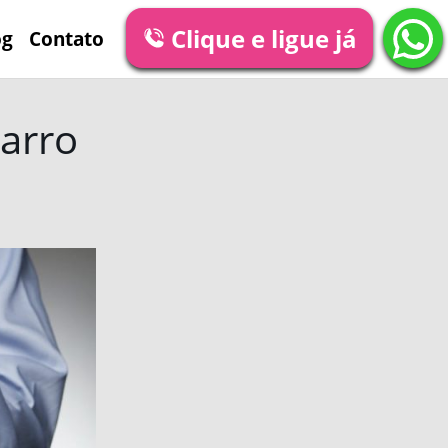
Clique e ligue já
og
Contato
arro