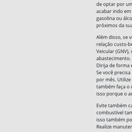
de optar por um
acabar indo em 
gasolina ou álc
próximos da sua 
Além disso, se 
relação custo-b
Veicular (GNV)
abastecimento.
Dirija de forma
Se você precisa 
por mês. Utiliz
também faça o u
isso porque o a
Evite também ca
combustível ta
isso também po
Realize manute