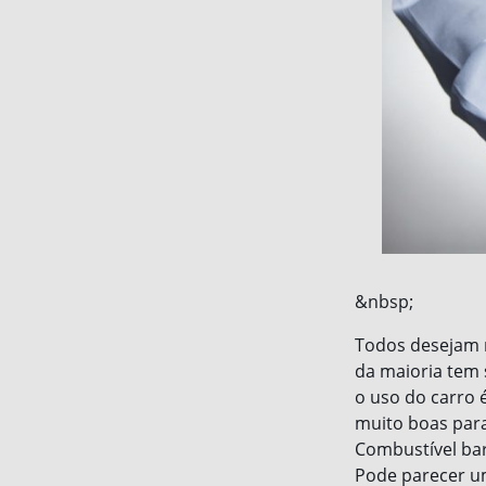
&nbsp;
Todos desejam r
da maioria tem 
o uso do carro 
muito boas para
Combustível ba
Pode parecer um