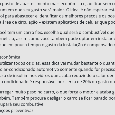
 posto de abastecimento mais econômico e, ao ficar sem c
um em que seu gasto será maior. O ideal é não esperar es
ool para abastecer e identificar os melhores preços e os po
área de circulação – existem aplicativos de celular que pod
você tem um carro flex, escolha qual será o combustível que
enefício, assim como você também pode optar em instalar o
, que em pouco tempo o gasto da instalação é compensado
 econômica
utilizar todos os dias, essa dica vai mudar bastante o quan
e o ar-condicionado automotivo somente quando for preciso
so de insulfim nos vidros que acaba reduzindo o calor den
r-condicionado é responsável por cerca de 20% do gasto do
rregar muito peso no carro, o que força o motor e acaba 
mbém. Também procure desligar o carro se ficar parado po
upará seu combustível.
nções preventivas