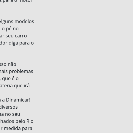
iz para o motor
 Alguns modelos
m o pé no
ar seu carro
dor diga para o
isso não
 mais problemas
 que é o
teria que irá
 a Dinamicar!
diversos
ma no seu
lhados pelo Rio
or medida para