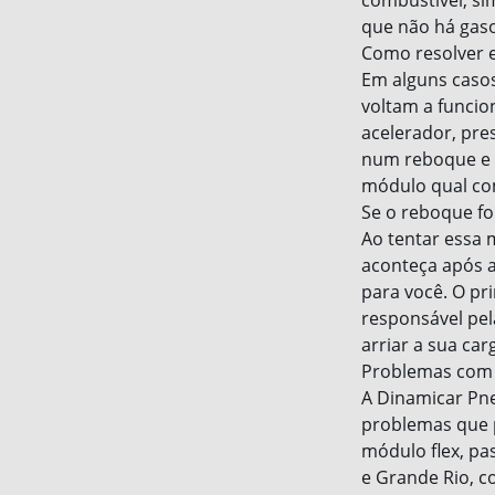
combustível, si
que não há gasol
Como resolver 
Em alguns casos
voltam a funcio
acelerador, pre
num reboque e l
módulo qual co
Se o reboque for
Ao tentar essa 
aconteça após a
para você. O pr
responsável pel
arriar a sua car
Problemas com s
A Dinamicar Pne
problemas que 
módulo flex, pa
e Grande Rio, c