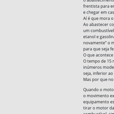
o abastecimento
frentista para 
e chegar em cas
Aí é que mora 
Ao abastecer co
um combustível.
etanol e gasoli
novamente” o mó
para que seja fe
O que acontece 
O tempo de 15 m
inúmeros model
seja, inferior a
Mas por que no 
Quando o motor 
o movimento ex
equipamento esf
tirar o motor 