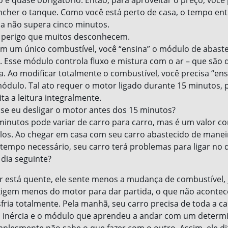
 é quase obrigatório. Então, para aproveitar o preço, você
encher o tanque. Como você está perto de casa, o tempo ent
a não supera cinco minutos.
o perigo que muitos desconhecem.
m um único combustível, você “ensina” o módulo de abast
 Esse módulo controla fluxo e mistura com o ar – que são d
na. Ao modificar totalmente o combustível, você precisa “ens
dulo. Tal ato requer o motor ligado durante 15 minutos, 
ita a leitura integralmente.
se eu desligar o motor antes dos 15 minutos?
inutos pode variar de carro para carro, mas é um valor co
os. Ao chegar em casa com seu carro abastecido de maneir
o tempo necessário, seu carro terá problemas para ligar no d
dia seguinte?
está quente, ele sente menos a mudança de combustível, j
igem menos do motor para dar partida, o que não aconte
ria totalmente. Pela manhã, seu carro precisa de toda a c
da inércia e o módulo que aprendeu a andar com um determ