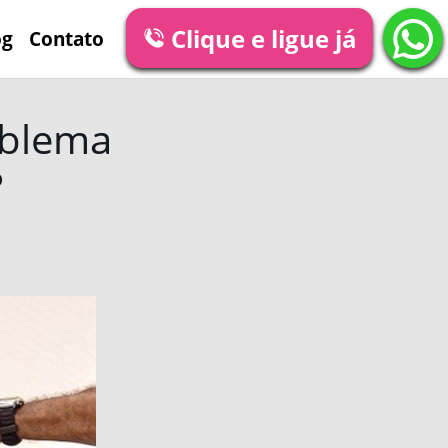
Clique e ligue já
og
Contato
oblema
?