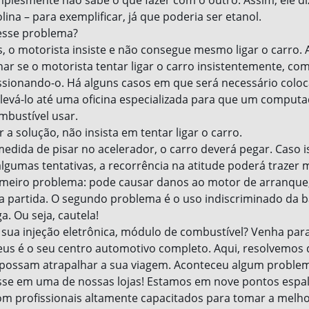
mplesmente não sabe o que fazer com o outro. Assim, ele d
ina – para exemplificar, já que poderia ser etanol.
esse problema?
, o motorista insiste e não consegue mesmo ligar o carro.
nar se o motorista tentar ligar o carro insistentemente, co
ssionando-o. Há alguns casos em que será necessário coloc
evá-lo até uma oficina especializada para que um computa
mbustível usar.
 a solução, não insista em tentar ligar o carro.
medida de pisar no acelerador, o carro deverá pegar. Caso 
lgumas tentativas, a recorrência na atitude poderá trazer
imeiro problema: pode causar danos ao motor de arranque,
a partida. O segundo problema é o uso indiscriminado da ba
ga. Ou seja, cautela!
ua injeção eletrônica, módulo de combustível? Venha para
us é o seu centro automotivo completo. Aqui, resolvemos 
possam atrapalhar a sua viagem. Aconteceu algum proble
sse em uma de nossas lojas! Estamos em nove pontos espa
om profissionais altamente capacitados para tomar a melh