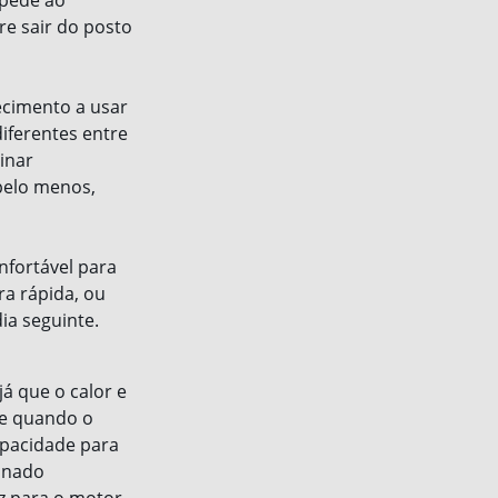
 pede ao
re sair do posto
ecimento a usar
iferentes entre
inar
pelo menos,
nfortável para
a rápida, ou
ia seguinte.
á que o calor e
ce quando o
apacidade para
inado