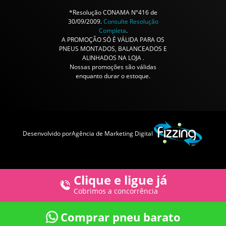
*Resolução CONAMA Nº416 de
30/09/2009.
Consulte Resolução
Completa
.
A PROMOÇÃO SÓ É VÁLIDA PARA OS
PNEUS MONTADOS, BALANCEADOS E
ALINHADOS NA LOJA .
Nossas promoções são válidas
enquanto durar o estoque.
Desenvolvido por
Agência de Marketing Digital
Clique e ligue já
Cobrimos a concorrência
Comprar pneu barato