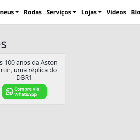
neus
Rodas
Serviços
Lojas
Vídeos
Bl
es
s 100 anos da Aston
rtin, uma réplica do
DBR1
Compre via
WhatsApp