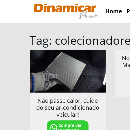
Home
P
Tag:
colecionador
No
Ma
Não passe calor, cuide
do seu ar-condicionado
veicular!
Compre via