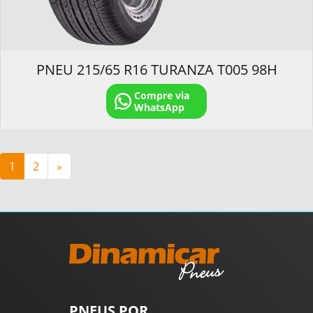
PNEU 215/65 R16 TURANZA T005 98H
Compre via
WhatsApp
Navegação por posts
1
2
»
PNEUS POR