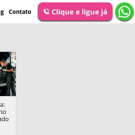
Clique e ligue já
og
Contato
a:
no
ado